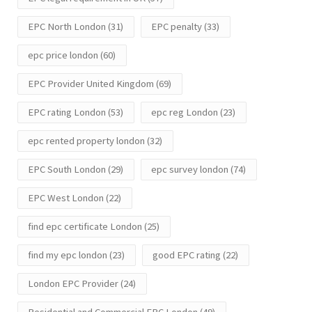
EPC North London
(31)
EPC penalty
(33)
epc price london
(60)
EPC Provider United Kingdom
(69)
EPC rating London
(53)
epc reg London
(23)
epc rented property london
(32)
EPC South London
(29)
epc survey london
(74)
EPC West London
(22)
find epc certificate London
(25)
find my epc london
(23)
good EPC rating
(22)
London EPC Provider
(24)
Residential and Commercial EPC London
(49)