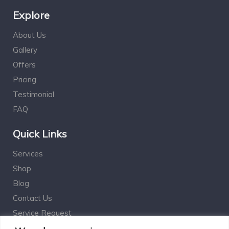
Explore
About Us
Gallery
Offers
Pricing
Testimonial
FAQ
Quick Links
Services
Shop
Blog
Contact Us
Service Request
Estimation Calculator