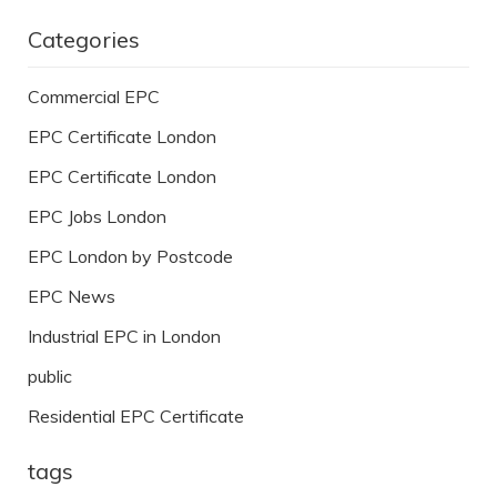
Categories
Commercial EPC
EPC Certificate London
EPC Certificate London
EPC Jobs London
EPC London by Postcode
EPC News
Industrial EPC in London
public
Residential EPC Certificate
tags