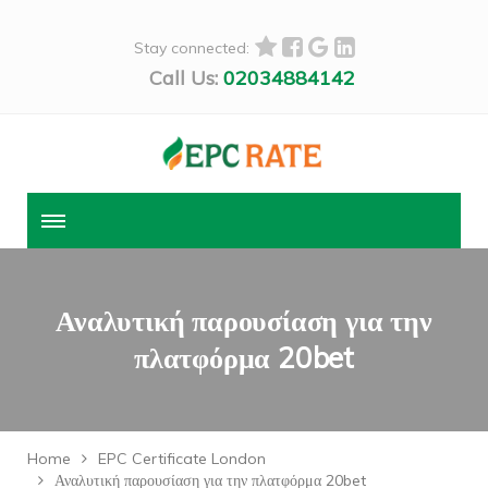
Stay connected:
Call Us:
02034884142
Αναλυτική παρουσίαση για την
πλατφόρμα 20bet
Home
EPC Certificate London
Αναλυτική παρουσίαση για την πλατφόρμα 20bet