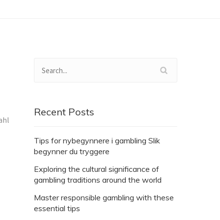
Recent Posts
ahl
Tips for nybegynnere i gambling Slik
begynner du tryggere
Exploring the cultural significance of
gambling traditions around the world
Master responsible gambling with these
essential tips