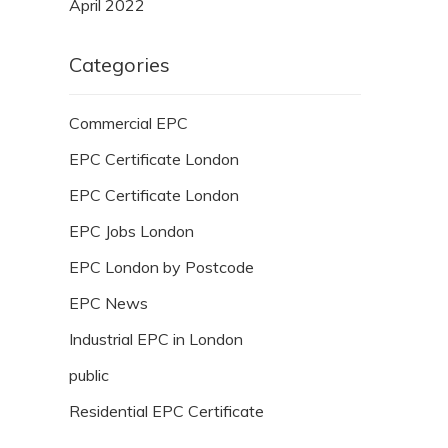
April 2022
Categories
Commercial EPC
EPC Certificate London
EPC Certificate London
EPC Jobs London
EPC London by Postcode
EPC News
Industrial EPC in London
public
Residential EPC Certificate