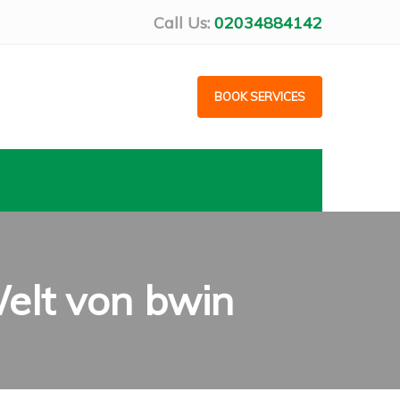
Call Us:
02034884142
BOOK SERVICES
Welt von bwin