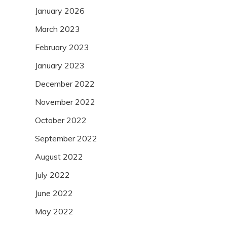
January 2026
March 2023
February 2023
January 2023
December 2022
November 2022
October 2022
September 2022
August 2022
July 2022
June 2022
May 2022