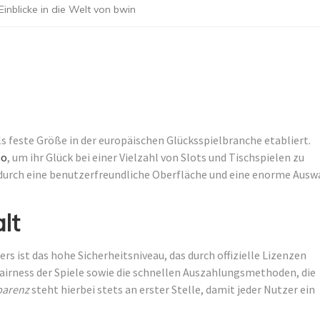
inblicke in die Welt von bwin
 feste Größe in der europäischen Glücksspielbranche etabliert.
no
, um ihr Glück bei einer Vielzahl von Slots und Tischspielen zu
 durch eine benutzerfreundliche Oberfläche und eine enorme Ausw
alt
ers ist das hohe Sicherheitsniveau, das durch offizielle Lizenzen
airness der Spiele sowie die schnellen Auszahlungsmethoden, die
parenz
steht hierbei stets an erster Stelle, damit jeder Nutzer ein